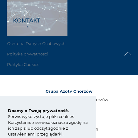
KONTAKT
Ochrona Danych Osobowych
Polityka prywatności
Polityka Cookies
Grupa Azoty Chorzów
Grupa Azoty Zakłady Azotowe Chorzów
ul. Narutowicza 15
41-503 Chorzów, Polska
Dbamy o Twoją prywatność.
Serwis wykorzystuje pliki cookies.
tel.:
+48 32 7362 000
Korzystanie z serwisu oznacza zgodę na
fax: +48 32 7362 020
ich zapis lub odczyt zgodnie z
azoty.zach@grupaazoty.com
ustawieniami przeglądarki.