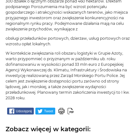
300 działek o łącznym obszarze ponad 460 hektarów. Efektem
podpisanego Porozumienia ma być wzrost potencjału
gospodarczego i atrakcyjności wskazanych terenów, jako miejsca
przyjaznego inwestorom oraz zwiększenie konkurencyjności na
regionalnym rynku pracy. Podejmowane działania mają na celu
zwiększenie przychodów, wynikające z
obsługi przeładunków portowych, dzierżaw, usług portowych oraz
wzrostu opłat lokalnych.
W kontekście zwiększania roli obszaru logistyki w Grupie Azoty,
warto przypomnieć o przyznanym w październiku ub. roku
dofinansowaniu w wysokości ponad 33 mln euro z Europejskiej
Agencji Wykonawczej ds. Klimatu, Infrastruktury i Środowiska na
inwestycję realizowaną przez Zarząd Morskiego Portu Police. Jej
celem jest zwiększenie dostępności portu zarówno od strony
lądowej, jak i morskiej, a także zwiększenie wydajności
przeładunkowej. Planowany termin zakończenia inwestycji to I kw.
2028 roku.
Udostępnij
Tweet
Zobacz więcej w kategorii: