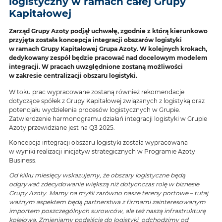
logistyczny w ramach całej Grupy
Kapitałowej
Zarząd Grupy Azoty podjął uchwałę, zgodnie z którą kierunkowo
przyjęta została koncepcja integracji obszarów logistyki
w ramach Grupy Kapitałowej Grupa Azoty. W kolejnych krokach,
dedykowany zespół będzie pracować nad docelowym modelem
integracji. W pracach uwzględnione zostaną możliwości
w zakresie centralizacji obszaru logistyki.
W toku prac wypracowane zostaną również rekomendacje
dotyczące spółek z Grupy Kapitałowej związanych z logistyką oraz
potencjału wydzielenia procesów logistycznych w Grupie.
Zatwierdzenie harmonogramu działań integracji logistyki w Grupie
Azoty przewidziane jest na Q3 2025.
Koncepcja integracji obszaru logistyki została wypracowana
w wyniki realizacji inicjatyw strategicznych w Programie Azoty
Business.
Od kilku miesięcy wskazujemy, że obszary logistyczne będą
odgrywać zdecydowanie większą niż dotychczas rolę w biznesie
Grupy Azoty. Mamy na myśli zarówno nasze tereny portowe – tutaj
ważnym aspektem będą partnerstwa z firmami zainteresowanym
importem poszczególnych surowców, ale też naszą infrastrukturę
kolejową. Zmieniamy podejście do logistyki, odchodzimy od