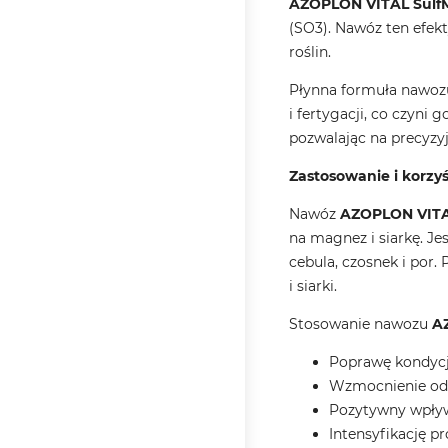
AZOPLON VITAL Sulf
(SO3). Nawóz ten efek
roślin.
Płynna formuła nawo
i fertygacji, co czyn
pozwalając na precyzyj
Zastosowanie i korz
Nawóz
AZOPLON VITA
na magnez i siarkę. Jes
cebula, czosnek i por
i siarki.
Stosowanie nawozu
A
Poprawę kondycji
Wzmocnienie odpo
Pozytywny wpływ 
Intensyfikację p