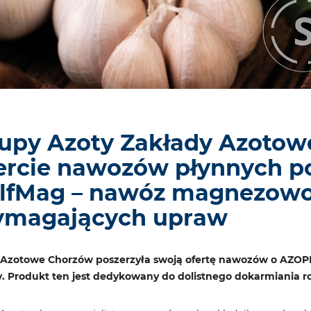
upy Azoty Zakłady Azotow
ercie nawozów płynnych 
lfMag – nawóz magnezowo
magających upraw
 Azotowe Chorzów poszerzyła swoją ofertę nawozów o AZOP
Produkt ten jest dedykowany do dolistnego dokarmiania rośl