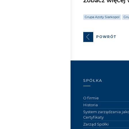
Zobacz więcej w
Grupa Azoty Siarkopol
Gru
POWRÓT
SPÓŁKA
O firmie
Historia
System zarządzania jako
Certyfikaty
Zarząd Spółki