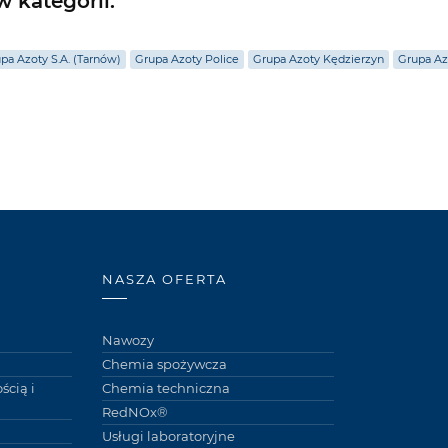
 kategorii:
pa Azoty S.A. (Tarnów)
Grupa Azoty Police
Grupa Azoty Kędzierzyn
Grupa Az
NASZA OFERTA
Nawozy
Chemia spożywcza
ścią i
Chemia techniczna
RedNOx®
Usługi laboratoryjne