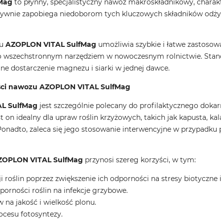
Mag
to płynny, specjalistyczny nawóz makroskładnikowy, charak
tywnie zapobiega niedoborom tych kluczowych składników odży
zu
AZOPLON VITAL SulfMag
umożliwia szybkie i łatwe zastosow
i go wszechstronnym narzędziem w nowoczesnym rolnictwie. Sta
ne dostarczenie magnezu i siarki w jednej dawce.
yści nawozu AZOPLON VITAL SulfMag
L SulfMag
jest szczególnie polecany do profilaktycznego doka
t on idealny dla upraw roślin krzyżowych, takich jak kapusta, kala
. Ponadto, zaleca się jego stosowanie interwencyjne w przypad
ZOPLON VITAL SulfMag
przynosi szereg korzyści, w tym:
 roślin poprzez zwiększenie ich odporności na stresy biotyczne i
rności roślin na infekcje grzybowe.
na jakość i wielkość plonu.
rocesu fotosyntezy.