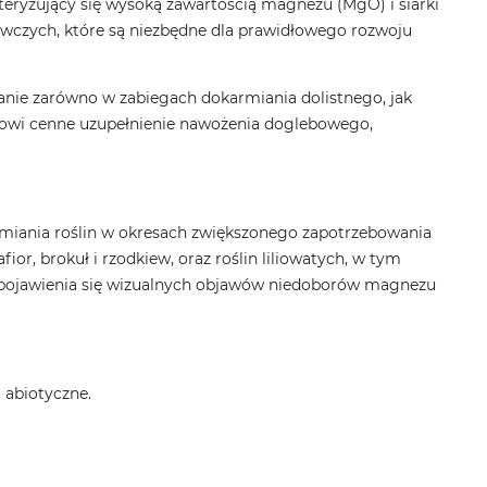
teryzujący się wysoką zawartością magnezu (MgO) i siarki
wczych, które są niezbędne dla prawidłowego rozwoju
anie zarówno w zabiegach dokarmiania dolistnego, jak
nowi cenne uzupełnienie nawożenia doglebowego,
rmiania roślin w okresach zwiększonego zapotrzebowania
fior, brokuł i rzodkiew, oraz roślin liliowatych, w tym
ku pojawienia się wizualnych objawów niedoborów magnezu
 abiotyczne.