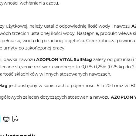
tywności wchłaniania azotu.
zy użytkowej, należy ustalić odpowiednią ilość wody i nawozu
A
óch trzecich ustalonej ilości wody. Następnie, produkt wlewa s
upełnia się wodą do pożądanej objętości. Ciecz robocza powinna
e umyty po zakończonej pracy.
ji, dawka nawozu
AZOPLON VITAL SulfMag
zależy od gatunku i f
alecane stężenie roztworu wodnego to 0,075-0,25% (0,75 kg do 2
wartość składników w innych stosowanych nawozach.
Mag
jest dostępny w kanistrach o pojemności 5 l i 20 l oraz w IB
zegółowych zaleceń dotyczących stosowania nawozu
AZOPLON V