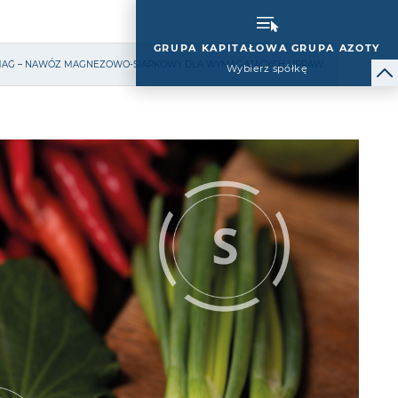
GRUPA KAPITAŁOWA GRUPA AZOTY
FMAG – NAWÓZ MAGNEZOWO-SIARKOWY DLA WYMAGAJĄCYCH UPRAW
Wybierz spółkę