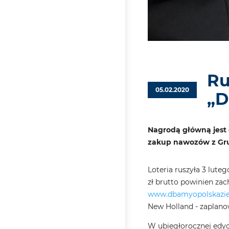
Ru
05.02.2020
„D
Nagrodą główną jest 
zakup nawozów z Gru
Loteria ruszyła 3 lut
zł brutto powinien za
www.dbamyopolskazie
New Holland - zaplanow
W ubiegłorocznej edyc