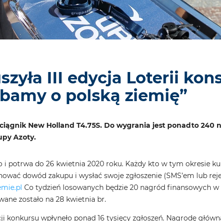
szyła III edycja Loterii k
bamy o polską ziemię”
ciągnik New Holland T4.75S. Do wygrania jest ponadto 240 n
py Azoty.
ego i potrwa do 26 kwietnia 2020 roku. Każdy kto w tym okresie
chować dowód zakupu i wysłać swoje zgłoszenie (SMS’em lub reje
mie.pl
Co tydzień losowanych będzie 20 nagród finansowych w w
ane zostało na 28 kwietnia br.
ji konkursu wpłynęło ponad 16 tysięcy zgłoszeń. Nagrodę główn