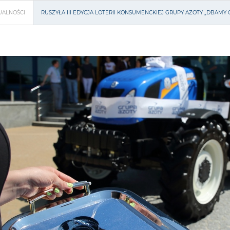
UALNOŚCI
RUSZYŁA III EDYCJA LOTERII KONSUMENCKIEJ GRUPY AZOTY „DBAMY 