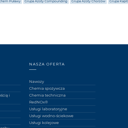
chem Puławy
Grupa Azoty Compounding
Grupa Azoty Chorzów
Grupa Kapi
NASZA OFERTA
Nawozy
Chemia spożywcza
ścią i
Chemia techniczna
RedNOx®
Usługi laboratoryjne
Usługi wodno-ściekowe
Usługi kolejowe