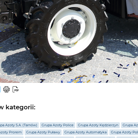
 kategorii:
pa Azoty S.A. (Tarnów)
Grupa Azoty Police
Grupa Azoty Kędzierzyn
Grupa Az
Azoty Prorem
Grupa Azoty Puławy
Grupa Azoty Automatyka
Grupa Azoty Pol