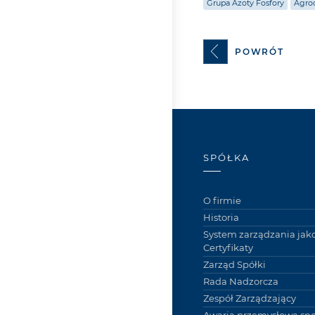
Grupa Azoty Fosfory
Agro
POWRÓT
SPÓŁKA
O firmie
Historia
System zarządzania jako
Certyfikaty
Zarząd Spółki
Rada Nadzorcza
Zespół Zarządzający