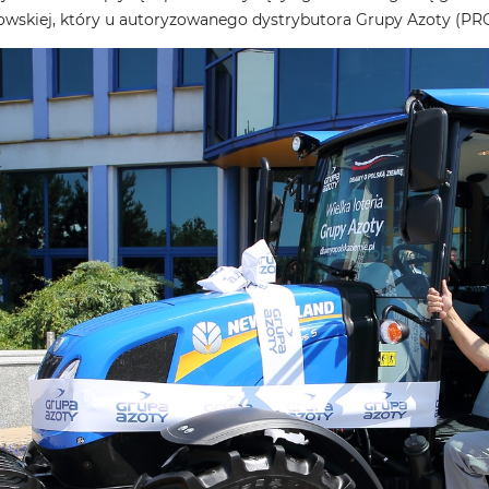
owskiej, który u autoryzowanego dystrybutora Grupy Azoty (PR