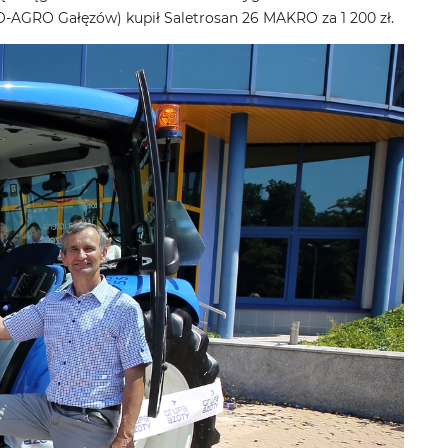
O-AGRO Gałęzów) kupił Saletrosan 26 MAKRO za 1 200 zł.