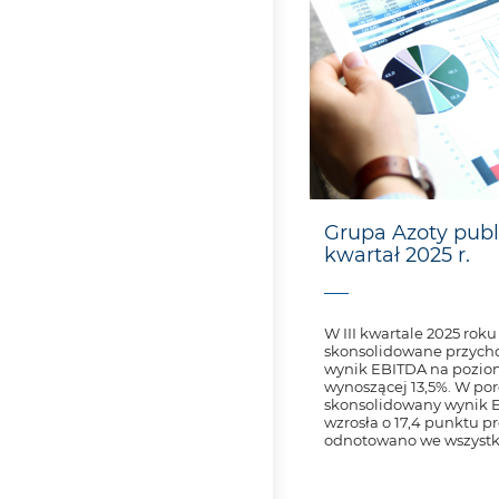
Grupa Azoty publ
kwartał 2025 r.
W III kwartale 2025 rok
skonsolidowane przycho
wynik EBITDA na poziom
wynoszącej 13,5%. W po
skonsolidowany wynik E
wzrosła o 17,4 punktu 
odnotowano we wszystki