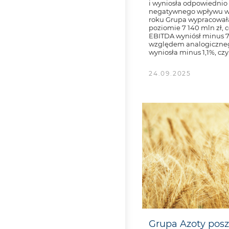
i wyniosła odpowiednio 
negatywnego wpływu wyn
roku Grupa wypracował
poziomie 7 140 mln zł, 
EBITDA wyniósł minus 79
względem analogiczneg
wyniosła minus 1,1%, czyl
24.09.2025
Grupa Azoty posze