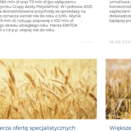
160 mln zł oraz 73 mln zł (po wyłączeniu
umożliwia
iku Grupy Azoty Polyolefins). W I połowie 2025
koniecznoś
a skonsolidowane przychody ze sprzedaży na
zapleczem 
co oznacza wzrost rok do roku o 5,9%. Wynik
doświadcze
 mln zł, notując poprawę o 100 mln zł
będącej pr
o okresu ubiegłego roku. Marża EBITDA
i o 1,6 p.p. więcej rok do roku.
18.09.202
rza ofertę specjalistycznych
Większe