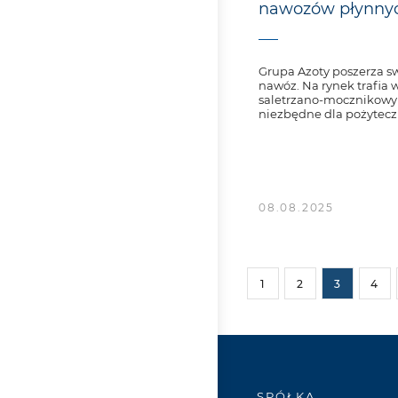
nawozów płynny
Grupa Azoty poszerza swo
nawóz. Na rynek trafia 
saletrzano-mocznikowy w
niezbędne dla pożytec
08.08.2025
1
2
3
4
SPÓŁKA