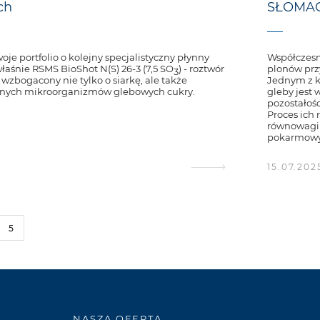
ch
SŁOMAC
je portfolio o kolejny specjalistyczny płynny
Współczesn
właśnie RSMS BioShot N(S) 26-3 (7,5 SO
) - roztwór
plonów prz
3
zbogacony nie tylko o siarkę, ale także
Jednym z k
znych mikroorganizmów glebowych cukry.
gleby jest
pozostałośc
Proces ich
równowagi 
pokarmowyc
15.07.202
5
NASZA OFERTA