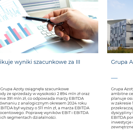
ikuje wyniki szacunkowe za III
Grupa A
u Grupa Azoty osiągnęła szacunkowe
Grupa Azot
dy ze sprzedaży w wysokości 2 894 mln zł oraz
ambitne ce
ie 391 mln zł, co odpowiada marży EBITDA
planuje os
równaniu z analogicznym okresem 2024 roku
w zakresie 
BITDA był wyższy o 511 mln zł, a marża EBITDA
przekracza
procentowego. Poprawę wyników EBIT i EBITDA
dyscypliny
ch segmentach działalności.
EBITDA pon
inwestycje
zewnętrzn