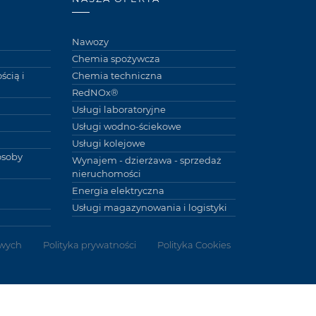
Nawozy
Chemia spożywcza
ścią i
Chemia techniczna
RedNOx®
Usługi laboratoryjne
Usługi wodno-ściekowe
Usługi kolejowe
osoby
Wynajem - dzierżawa - sprzedaż
nieruchomości
Energia elektryczna
Usługi magazynowania i logistyki
wych
Polityka prywatności
Polityka Cookies