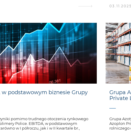
03.11.202
 w podstawowym biznesie Grupy
Grupa A
Private 
wyniki pomimo trudnego otoczenia rynkowego
Grupa Azot
 Polimery Police. EBITDA, w podstawowym
Azoplon Pr
równo w I półroczu, jak i w II kwartale br.,
rolniczego