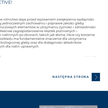
TIVE!
e rolnictwo staje przed wyzwaniem zwiększenia wydajności
y jednoczesnym zachowaniu i poprawie jakości gleby.
luczowych elementów w utrzymaniu żyzności i zdrowotności
 właściwe zagospodarowanie resztek pożniwnych –
i roślinnych po zbiorach, takich jak słoma, liście czy korzenie.
 rozkładu ma fundamentalne znaczenie dla utrzymania
biologicznej gleby oraz dla dostępności składników
h dla roślin uprawnych.
5
NASTĘPNA STRONA