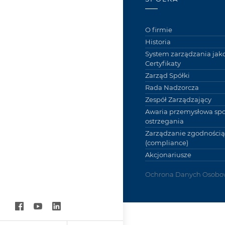
O firmie
Historia
System zarządzania jako
Certyfikaty
Zarząd Spółki
Rada Nadzorcza
Zespół Zarządzający
Awaria przemysłowa sp
ostrzegania
Zarządzanie zgodnością
(compliance)
Akcjonariusze
Ochrona Danych Osobo