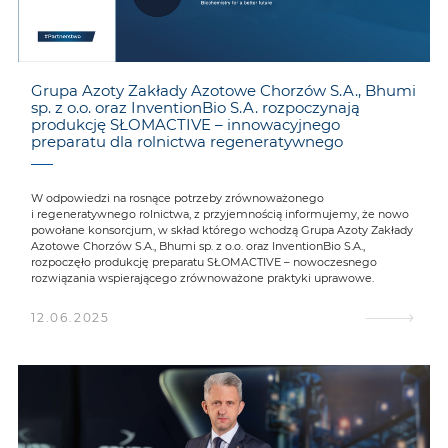
Grupa Azoty Zakłady Azotowe Chorzów S.A., Bhumi
sp. z o.o. oraz InventionBio S.A. rozpoczynają
produkcję SŁOMACTIVE – innowacyjnego
preparatu dla rolnictwa regeneratywnego
W odpowiedzi na rosnące potrzeby zrównoważonego
i regeneratywnego rolnictwa, z przyjemnością informujemy, że nowo
powołane konsorcjum, w skład którego wchodzą Grupa Azoty Zakłady
Azotowe Chorzów S.A., Bhumi sp. z o.o. oraz InventionBio S.A.,
rozpoczęło produkcję preparatu SŁOMACTIVE – nowoczesnego
rozwiązania wspierającego zrównoważone praktyki uprawowe.
12.06.2025